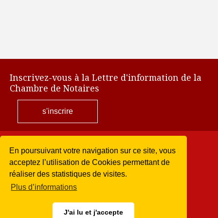
Inscrivez-vous à la Lettre d'information de la
Chambre de Notaires
s'inscrire
En poursuivant votre navigation sur ce site, vous
acceptez l’utilisation de Cookies permettant de
Secrétariat de
la Chambre des notaires
réaliser des statistiques de visites.
Plus d’informations
10 rue Farel
1204 GENEVE - CH
J'ai lu et j'accepte
T +41 22 310 72 70