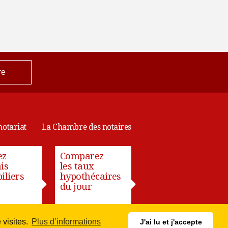
re
notariat
La Chambre des notaires
ez
Comparez
is
les taux
liers
hypothécaires
du jour
 visites.
Plus d’informations
J'ai lu et j'accepte