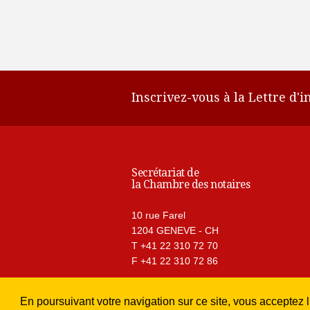
Inscrivez-vous à la Lettre d'
Secrétariat de
la Chambre des notaires
10 rue Farel
1204 GENEVE - CH
T +41 22 310 72 70
F +41 22 310 72 86
En poursuivant votre navigation sur ce site, vous acceptez l’
Nous contacter