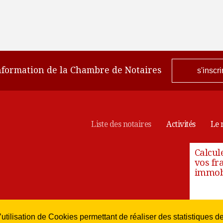
information de la Chambre de Notaires
s'inscri
Liste des notaires
Activités
Le 
Calcul
vos fra
immobi
utilisation de Cookies permettant de réaliser des statistiques de