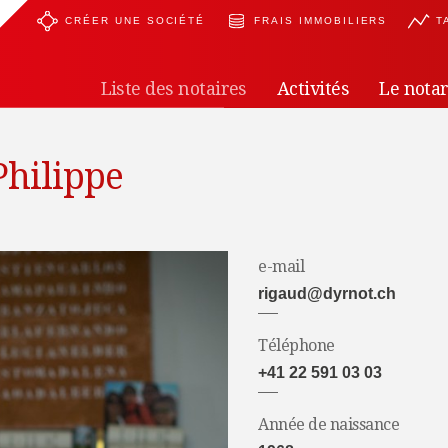
CRÉER UNE SOCIÉTÉ
FRAIS IMMOBILIERS
T
Liste des notaires
Activités
Le notar
Philippe
e-mail
rigaud@dyrnot.ch
Téléphone
+41 22 591 03 03
Année de naissance