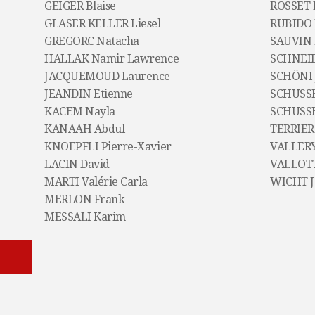
GEIGER Blaise
ROSSET 
GLASER KELLER Liesel
RUBIDO 
GREGORC Natacha
SAUVIN 
HALLAK Namir Lawrence
SCHNEID
JACQUEMOUD Laurence
SCHÖNI 
JEANDIN Etienne
SCHUSSE
KACEM Nayla
SCHUSSE
KANAAH Abdul
TERRIER
KNOEPFLI Pierre-Xavier
VALLERY
LACIN David
VALLOTT
MARTI Valérie Carla
WICHT J
MERLON Frank
MESSALI Karim