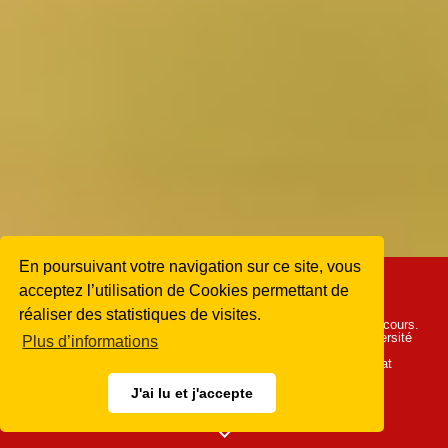
En poursuivant votre navigation sur ce site, vous
acceptez l’utilisation de Cookies permettant de
Appel à candidatures
réaliser des statistiques de visites.
Le Prix de la Chambre des Notaires de Genève est mis au concours.
Il est destiné à récompenser une thèse de doctorat d’une Université
Plus d’informations
suisse en relation avec la pratique du notariat. Les personnes
intéressées sont invitées à faire acte de candidature. Le Lauréat
recevra un prix de CHF 4'000.-.
J'ai lu et j'accepte
Je suis intéressé-e