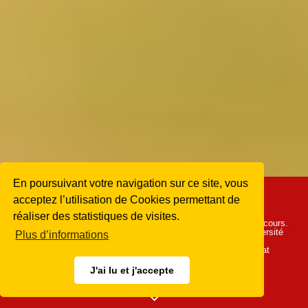
En poursuivant votre navigation sur ce site, vous
acceptez l’utilisation de Cookies permettant de
Appel à candidatures
réaliser des statistiques de visites.
Le Prix de la Chambre des Notaires de Genève est mis au concours.
Il est destiné à récompenser une thèse de doctorat d’une Université
Plus d’informations
suisse en relation avec la pratique du notariat. Les personnes
intéressées sont invitées à faire acte de candidature. Le Lauréat
recevra un prix de CHF 4'000.-.
J'ai lu et j'accepte
Je suis intéressé-e