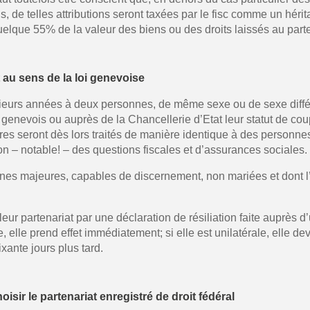
us, de telles attributions seront taxées par le fisc comme un hér
uelque 55% de la valeur des biens ou des droits laissés au parte
t au sens de la loi genevoise
ieurs années à deux personnes, de même sexe ou de sexe différen
 genevois ou auprès de la Chancellerie d’Etat leur statut de coup
aires seront dès lors traités de manière identique à des personn
ion – notable! – des questions fiscales et d’assurances sociales.
nnes majeures, capables de discernement, non mariées et dont l
leur partenariat par une déclaration de résiliation faite auprès d
, elle prend effet immédiatement; si elle est unilatérale, elle d
xante jours plus tard.
sir le partenariat enregistré de droit fédéral