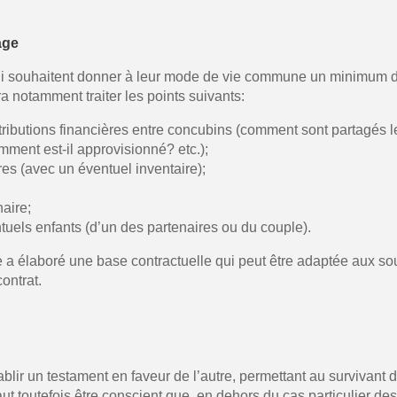
age
i souhaitent donner à leur mode de vie commune un minimum de
a notamment traiter les points suivants:
ontributions financières entre concubins (comment sont partagé
mment est-il approvisionné? etc.);
res (avec un éventuel inventaire);
naire;
ntuels enfants (d’un des partenaires ou du couple).
 élaboré une base contractuelle qui peut être adaptée aux souha
ontrat.
ir un testament en faveur de l’autre, permettant au survivant d
ut toutefois être conscient que, en dehors du cas particulier de