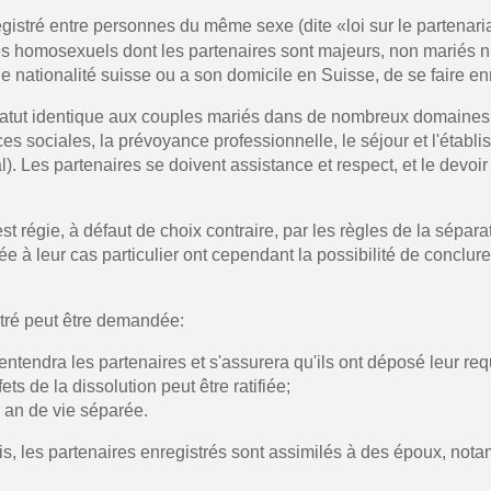
registré entre personnes du même sexe (dite «loi sur le partenaria
s homosexuels dont les partenaires sont majeurs, non mariés ni 
e nationalité suisse ou a son domicile en Suisse, de se faire enreg
statut identique aux couples mariés dans de nombreux domaines 
nces sociales, la prévoyance professionnelle, le séjour et l'établ
pénal). Les partenaires se doivent assistance et respect, et le devo
st régie, à défaut de choix contraire, par les règles de la sépara
e à leur cas particulier ont cependant la possibilité de conclur
stré peut être demandée:
tendra les partenaires et s'assurera qu'ils ont déposé leur req
ets de la dissolution peut être ratifiée;
 an de vie séparée.
ois, les partenaires enregistrés sont assimilés à des époux, not